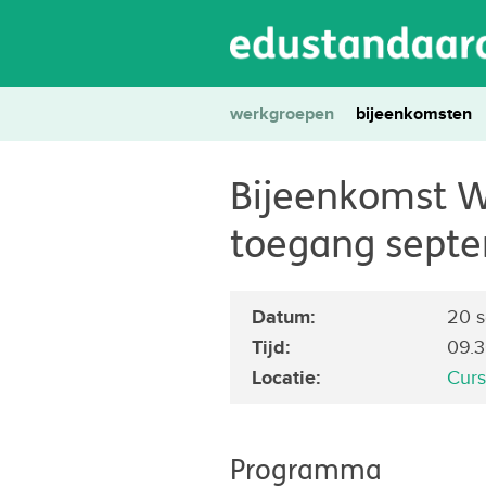
werkgroepen
bijeenkomsten
Bijeenkomst W
toegang sept
Datum:
20 s
Tijd:
09.30
Locatie:
Curs
Programma