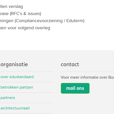
llen verslag
ease (RFC’s & issues)
ingen (Compliancevoorziening / Eduterm)
pen voor volgend overleg
organisatie
contact
over edustandaard
Voor meer informatie over B
betrokken partijen
mail ons
partners
architectuurraad