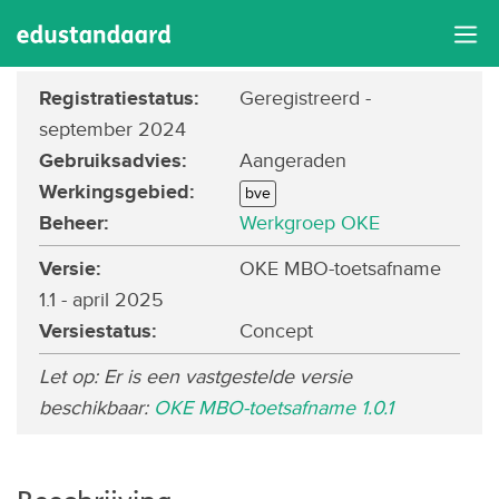
OKE MBO-toetsafname
Registratiestatus
:
Geregistreerd
-
september 2024
Gebruiksadvies
:
Aangeraden
Werkingsgebied
:
bve
Beheer
:
Werkgroep OKE
Versie:
OKE MBO-toetsafname
1.1 - april 2025
Versiestatus
:
Concept
Let op: Er is een vastgestelde versie
beschikbaar:
OKE MBO-toetsafname 1.0.1