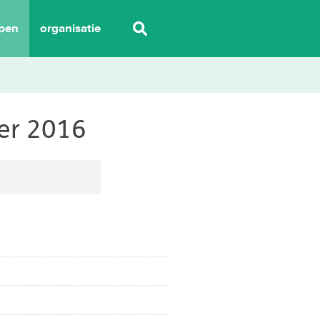
pen
organisatie
er 2016