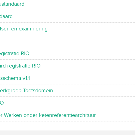
ustandaard
daard
tsen en examinering
gistratie RIO
d registratie RIO
gsschema v1.1
 werkgroep Toetsdomein
IO
r Werken onder ketenreferentiearchituur