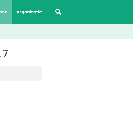
pen
organisatie
17