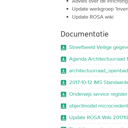
Advies over de inrichting
Update werkgroep ‘Invent
Update ROSA wiki
Documentatie
Streefbeeld Veilige gegev
Agenda Architectuurraad 
architectuurraad_openba
2017-10-12 IMS Standaard
Onderwijs service registe
objectmodel microcredent
Update ROSA Wiki 20171