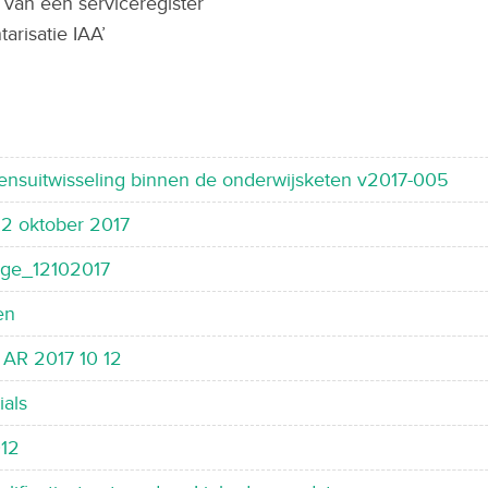
 van een serviceregister
arisatie IAA’
ensuitwisseling binnen de onderwijsketen v2017-005
12 oktober 2017
dge_12102017
en
r AR 2017 10 12
ials
012