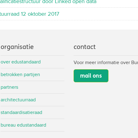
walificatiestructuur door Linked open data
ctuurraad 12 oktober 2017
organisatie
contact
over edustandaard
Voor meer informatie over B
betrokken partijen
mail ons
partners
architectuurraad
standaardisatieraad
bureau edustandaard