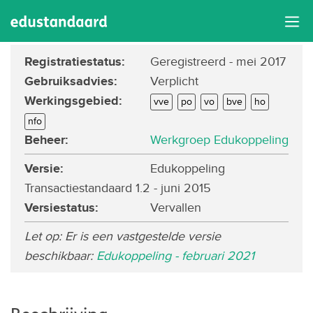
Edukoppeling
Registratiestatus
:
Geregistreerd
- mei 2017
Gebruiksadvies
:
Verplicht
Werkingsgebied
:
vve
po
vo
bve
ho
nfo
Beheer
:
Werkgroep Edukoppeling
Versie:
Edukoppeling
Transactiestandaard 1.2 - juni 2015
Versiestatus
:
Vervallen
Let op: Er is een vastgestelde versie
beschikbaar:
Edukoppeling - februari 2021