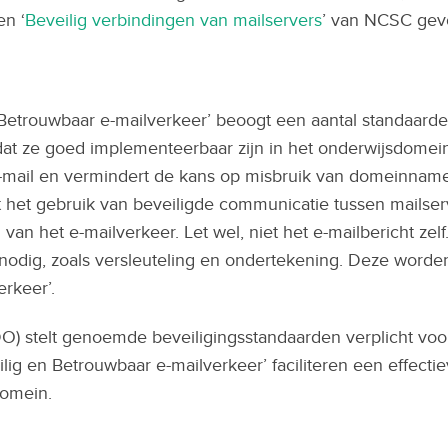
en ‘
Beveilig verbindingen van mailservers
’ van NCSC gev
Betrouwbaar e-mailverkeer’ beoogt een aantal standaarde
at ze goed implementeerbaar zijn in het onderwijsdomein
-mail en vermindert de kans op misbruik van domeinnamen
t het gebruik van beveiligde communicatie tussen mailser
d van het e-mailverkeer. Let wel, niet het e-mailbericht zel
nodig, zoals versleuteling en ondertekening. Deze worde
rkeer’.
) stelt genoemde beveiligingsstandaarden verplicht voor 
ilig en Betrouwbaar e-mailverkeer’ faciliteren een effect
domein.