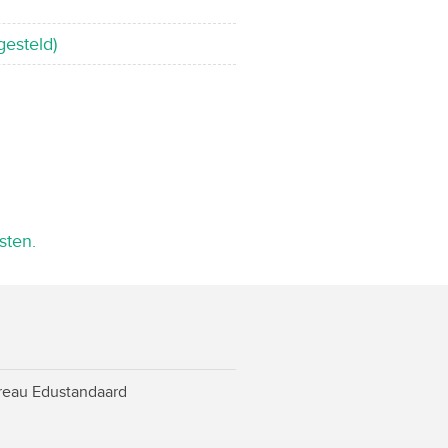
gesteld)
sten.
ureau Edustandaard