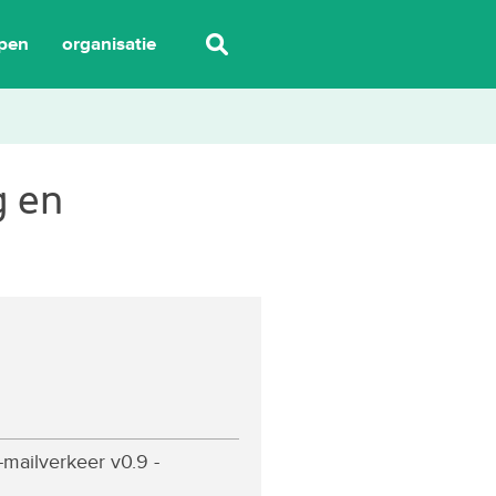
pen
organisatie
g en
mailverkeer v0.9 -