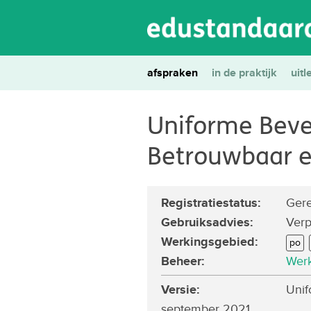
afspraken
in de praktijk
uitl
Uniforme Bevei
Betrouwbaar e
Registratiestatus
:
Gere
Gebruiksadvies
:
Verp
Werkingsgebied
:
po
Beheer
:
Werk
Versie:
Unifo
september 2021