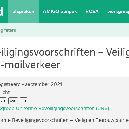
afspraken
AMIGO-aanpak
ROSA
werkgroe
eg filters
ligingsvoorschriften – Veili
-mailverkeer
gistreerd
- september 2021
licht
vo
bve
ho
groep Uniforme Beveiligingsvoorschriften (UBV)
rme Beveiligingsvoorschriften – Veilig en Betrouwbaar e-