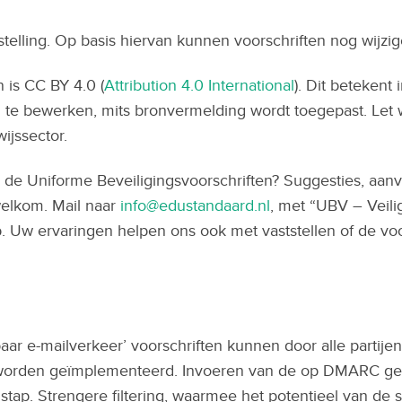
tstelling. Op basis hiervan kunnen voorschriften nog wijzig
n is CC BY 4.0 (
Attribution 4.0 International
). Dit beteken
en te bewerken, mits bronvermelding wordt toegepast. Let 
ijssector.
 de Uniforme Beveiligingsvoorschriften? Suggesties, aan
welkom. Mail naar
info@edustandaard.nl
, met “UBV – Veili
. Uw ervaringen helpen ons ook met vaststellen of de voor
r e-mailverkeer’ voorschriften kunnen door alle partijen 
 worden geïmplementeerd. Invoeren van de op DMARC ge
 stap. Strengere filtering, waarmee het potentieel van de 