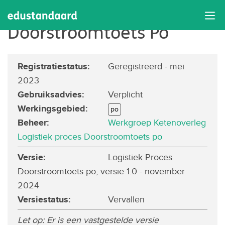
Logistiek Proces
Doorstroomtoets Po
Registratiestatus
:
Geregistreerd
- mei
2023
Gebruiksadvies
:
Verplicht
Werkingsgebied
:
po
Beheer
:
Werkgroep Ketenoverleg
Logistiek proces Doorstroomtoets po
Versie:
Logistiek Proces
Doorstroomtoets po, versie 1.0 - november
2024
Versiestatus
:
Vervallen
Let op: Er is een vastgestelde versie