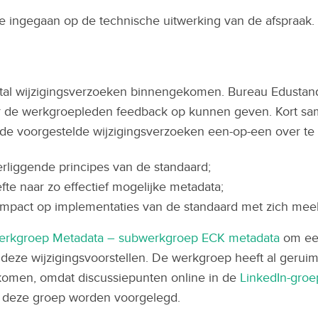
 ingegaan op de technische uitwerking van de afspraak.
ntal wijzigingsverzoeken binnengekomen. Bureau Edustan
 de werkgroepleden feedback op kunnen geven. Kort sam
de voorgestelde wijzigingsverzoeken een-op-een over te
derliggende principes van de standaard;
te naar zo effectief mogelijke metadata;
e impact op implementaties van de standaard met zich me
erkgroep Metadata – subwerkgroep ECK metadata
om een
deze wijzigingsvoorstellen. De werkgroep heeft al geruim
 komen, omdat discussiepunten online in de
LinkedIn-groe
in deze groep worden voorgelegd.