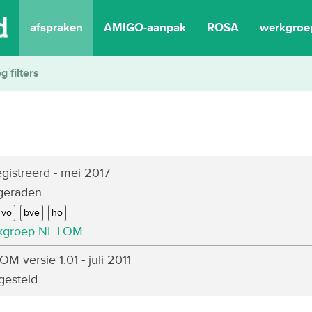
afspraken
AMIGO-aanpak
ROSA
werkgroe
eg filters
gistreerd
- mei 2017
geraden
vo
bve
ho
kgroep NL LOM
M versie 1.01 - juli 2011
gesteld