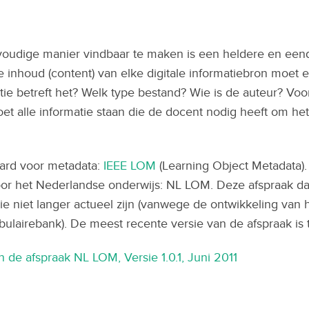
oudige manier vindbaar te maken is een heldere en eend
de inhoud (content) van elke digitale informatiebron moet
ie betreft het? Welk type bestand? Wie is de auteur? Voor
t alle informatie staan die de docent nodig heeft om het
daard voor metadata:
IEEE LOM
(Learning Object Metadata).
or het Nederlandse onderwijs: NL LOM. Deze afspraak date
ie niet langer actueel zijn (vanwege de ontwikkeling va
bulairebank). De meest recente versie van de afspraak is
 de afspraak NL LOM, Versie 1.0.1, Juni 2011